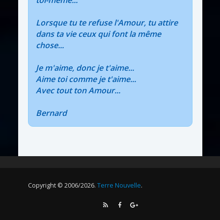
Lorsque tu te refuse l'Amour, tu attire
dans ta vie ceux qui font la même
chose...
Je m'aime, donc je t'aime...
Aime toi comme je t'aime...
Avec tout ton Amour...
Bernard
Copyright © 2006/2026.
Terre Nouvelle
.