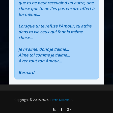
que tu ne peut recevoir d'un autre, une
chose que tu ne t'es pas encore offert à
toi-même...
Lorsque tu te refuse l'Amour, tu attire
dans ta vie ceux qui font la même
chose...
Je m'aime, donc je t'aime...
Aime toi comme je t'aime...
Avec tout ton Amour...
Bernard
Copyright © 2006/2026.
Terre Nouvelle
.