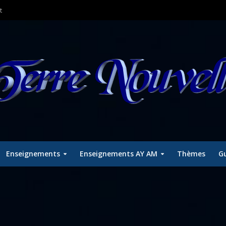
t
Enseignements
Enseignements AY AM
Thèmes
Gu