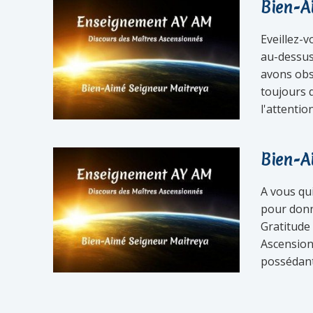
Bien-A
Eveillez-v
au-dessus
avons obs
toujours 
l'attentio
Bien-A
A vous qu
pour donne
Gratitude
Ascension
possédant