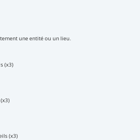
ement une entité ou un lieu.
s (x3)
(x3)
ls (x3)