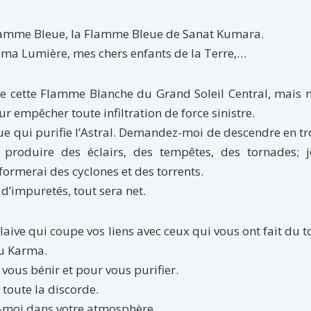
 Flamme Bleue, la Flamme Bleue de Sanat Kumara.
 ma Lumière, mes chers enfants de la Terre,…
e cette Flamme Blanche du Grand Soleil Central, mais 
r empêcher toute infiltration de force sinistre.
eue qui puri­fie l’Astral. Demandez-moi de descendre en 
 produire des éclairs, des tem­pêtes, des tornades; 
 formerai des cyclones et des torrents.
d’impu­retés, tout sera net.
glaive qui coupe vos liens avec ceux qui vous ont fait du t
du Karma.
vous bénir et pour vous purifier.
toute la dis­corde.
z-moi dans votre atmosphère.