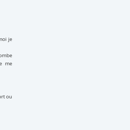
moi je
trombe
je me
ort ou