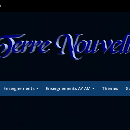
t
Enseignements
Enseignements AY AM
Thèmes
Gu