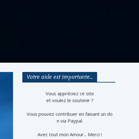
Votre aide est Importante…
Vous appréciez ce site
et voulez le soutenir ?
Vous pouvez contribuer en faisant un do
n via Paypal.
Avec tout mon Amour... Merci !