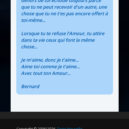
dehors de toi échoue toujours parce
que tu ne peut recevoir d'un autre, une
chose que tu ne t'es pas encore offert à
toi-même...
Lorsque tu te refuse l'Amour, tu attire
dans ta vie ceux qui font la même
chose...
Je m'aime, donc je t'aime...
Aime toi comme je t'aime...
Avec tout ton Amour...
Bernard
Copyright © 2006/2026.
Terre Nouvelle
.