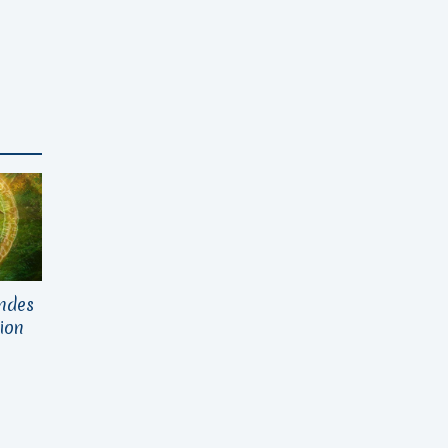
Andes
tion