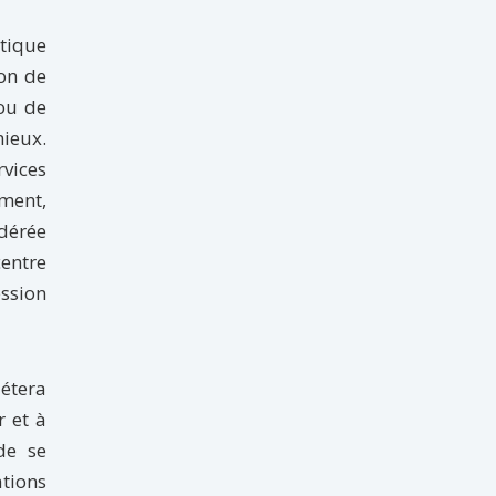
atique
ion de
 ou de
mieux.
vices
ment,
idérée
centre
ession
létera
r et à
de se
tions