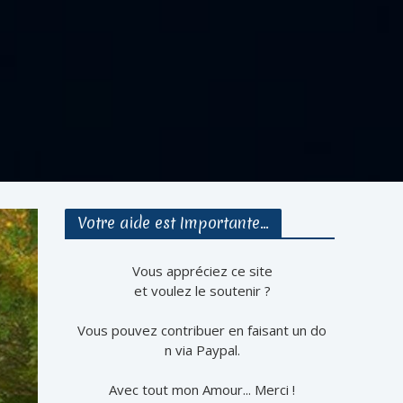
Votre aide est Importante…
Vous appréciez ce site
et voulez le soutenir ?
Vous pouvez contribuer en faisant un do
n via Paypal.
Avec tout mon Amour... Merci !