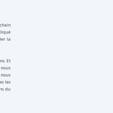
chain
liqué
éer la
ns. Et
 nous
ù nous
es les
ns du