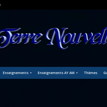
t
Enseignements
Enseignements AY AM
Thèmes
Gu