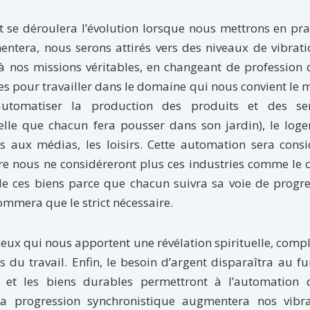
t se déroulera l’évolution lorsque nous mettrons en pr
entera, nous serons attirés vers des niveaux de vibrat
 à nos missions véritables, en changeant de profession
es pour travailler dans le domaine qui nous convient le 
utomatiser la production des produits et des ser
lle que chacun fera pousser dans son jardin), le loge
ès aux médias, les loisirs. Cette automation sera cons
e nous ne considéreront plus ces industries comme le 
de ces biens parce que chacun suivra sa voie de progr
ommera que le strict nécessaire.
ceux qui nous apportent une révélation spirituelle, comp
 du travail. Enfin, le besoin d’argent disparaîtra au fu
s et les biens durables permettront à l’automation 
 la progression synchronistique augmentera nos vibra