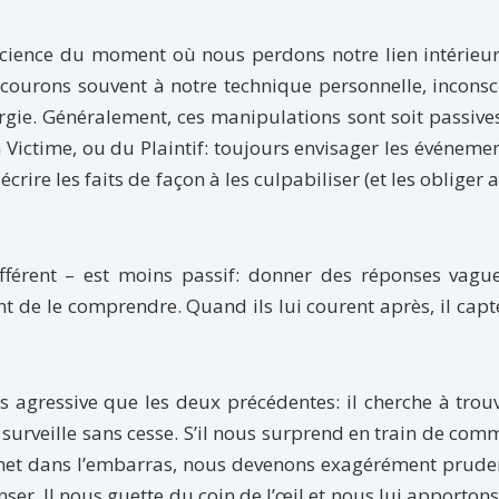
cience du moment où nous perdons notre lien intérieur
ecourons souvent à notre technique personnelle, inconsc
gie. Généralement, ces manipulations sont soit passives
la Victime, ou du Plaintif: toujours envisager les événeme
rire les faits de façon à les culpabiliser (et les obliger a
différent – est moins passif: donner des réponses vagu
ent de le comprendre. Quand ils lui courent après, il capt
s agressive que les deux précédentes: il cherche à trou
s surveille sans cesse. S’il nous surprend en train de com
 met dans l’embarras, nous devenons exagérément prude
er. Il nous guette du coin de l’œil et nous lui apportons