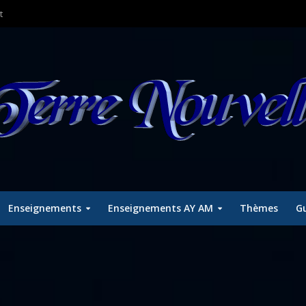
t
Enseignements
Enseignements AY AM
Thèmes
Gu