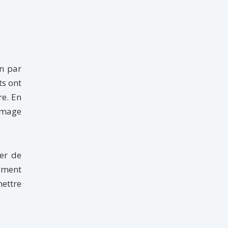
on par
ts ont
re. En
 image
er de
ement
mettre