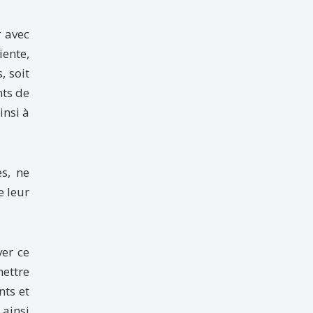
 avec
iente,
, soit
nts de
insi à
es, ne
e leur
ver ce
mettre
nts et
 ainsi