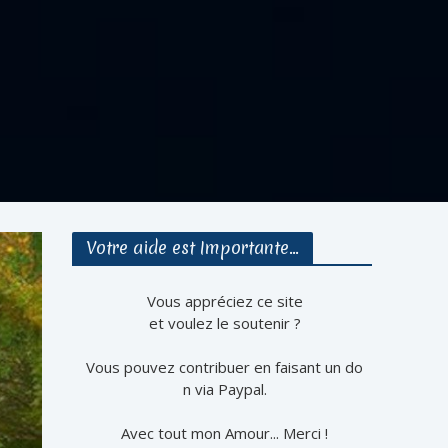
Votre aide est Importante…
Vous appréciez ce site
et voulez le soutenir ?
Vous pouvez contribuer en faisant un do
n via Paypal.
Avec tout mon Amour... Merci !