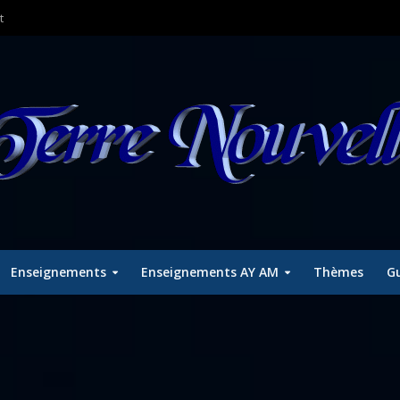
t
Enseignements
Enseignements AY AM
Thèmes
Gu