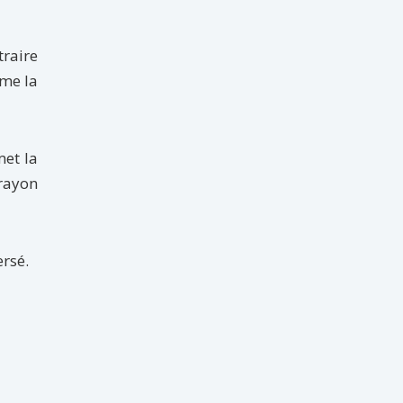
traire
mme la
met la
 rayon
ersé.