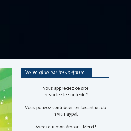
Votre aide est Importante…
Vous appréciez ce site
et voulez le soutenir ?
Vous pouvez contribuer en faisant un do
n via Paypal.
Avec tout mon Amour... Merci !