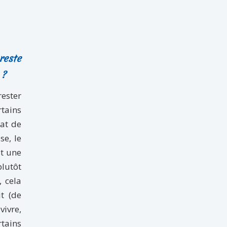
reste
 ?
rester
rtains
tat de
se, le
st une
plutôt
, cela
t (de
vivre,
rtains