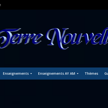
t
Enseignements
Enseignements AY AM
Thèmes
Gu