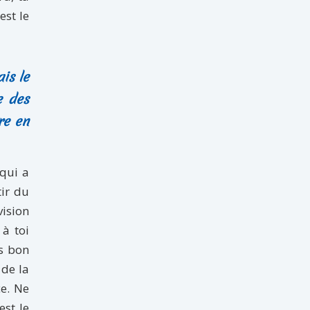
est le
is le
e des
re en
 qui a
tir du
vision
 à toi
ès bon
 de la
ce. Ne
est le