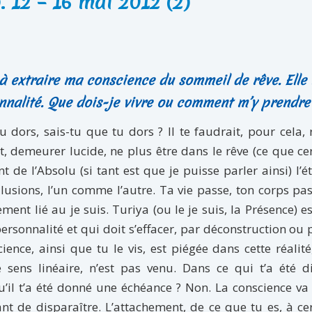
 12 – 16 mai 2012 (2)
à extraire ma conscience du sommeil de rêve. Elle 
nalité. Que dois-je vivre ou comment m’y prendre
dors, sais-tu que tu dors ? Il te faudrait, pour cela, 
t, demeurer lucide, ne plus être dans le rêve (ce que ce
t de l’Absolu (si tant est que je puisse parler ainsi) l’é
illusions, l’un comme l’autre. Ta vie passe, ton corps pas
ment lié au je suis. Turiya (ou le je suis, la Présence) e
personnalité et qui doit s’effacer, par déconstruction ou 
nce, ainsi que tu le vis, est piégée dans cette réalité
sens linéaire, n’est pas venu. Dans ce qui t’a été di
u’il t’a été donné une échéance ? Non. La conscience va 
ant de disparaître. L’attachement, de ce que tu es, à ce