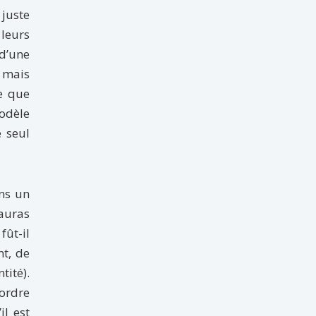
 juste
 leurs
 d’une
, mais
re que
modèle
 seul
ans un
’auras
fût-il
nt, de
tité).
 ordre
l est