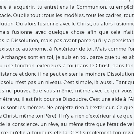
le à acquérir, tu entretiens la Communion, tu empêch
tacle. Oublie tout : tous les modèles, tous les cadres, tout
olution. Ou alors fusionne avec le Christ, ou alors fusionn
mais fusionne avec quelque chose afin que cela n’ait
ras la Dissolution, mais pas avant parce qu’il y a persista
existence autonome, à l’extérieur de toi. Mais comme l’on
Archanges sont en toi, je suis en toi, parce que tu es a
une fonction, extérieurs à toi (dans le Christ, dans ton
istance et donc il ne peut exister la moindre Dissolution.
bsolu n’est pas un niveau. C’est simple, là aussi. Tant qu’
vous ne pouvez être vous-même, même avec ce qui vous 
tre vu, il est fait pour se Dissoudre. C’est une aide à l’
ux sont les mêmes. Ne projette rien à l’extérieur. Ce que
e Christ, même ton Père). Il n’y a rien d’extérieur à ce que 
e la conscience, un rêve, au même titre que l’état de veil
rce qu’elle a toujours été là. C’est simplement ton rega