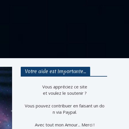
Votre aide est Importante…
Vous appréciez ce site
et voulez le soutenir ?
Vous pouvez contribuer en faisant un do
n via Paypal.
Avec tout mon Amour... Merci !