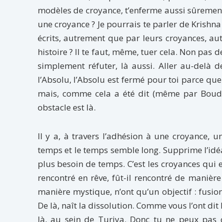
modèles de croyance, t’enferme aussi sûrement q
une croyance ? Je pourrais te parler de Krishn
écrits, autrement que par leurs croyances, au
histoire ? Il te faut, même, tuer cela. Non pas d
simplement réfuter, là aussi. Aller au-delà 
l’Absolu, l’Absolu est fermé pour toi parce que 
mais, comme cela a été dit (même par Boudd
obstacle est là.
Il y a, à travers l’adhésion à une croyance, u
temps et le temps semble long. Supprime l’idéa
plus besoin de temps. C’est les croyances qui e
rencontré en rêve, fût-il rencontré de manièr
manière mystique, n’ont qu’un objectif : fusionn
De là, naît la dissolution. Comme vous l’ont di
là, au sein de Turiya. Donc tu ne peux pas 