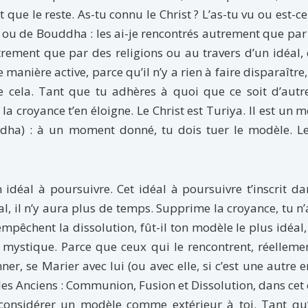
ue le reste. As-tu connu le Christ ? L’as-tu vu ou est-ce
a ou de Bouddha : les ai-je rencontrés autrement que par
trement que par des religions ou au travers d’un idéal,
e manière active, parce qu’il n’y a rien à faire disparaître
de cela. Tant que tu adhères à quoi que ce soit d’aut
la croyance t’en éloigne. Le Christ est Turiya. Il est un 
ha) : à un moment donné, tu dois tuer le modèle. Le
n idéal à poursuivre. Cet idéal à poursuivre t’inscrit d
l, il n’y aura plus de temps. Supprime la croyance, tu n
mpêchent la dissolution, fût-il ton modèle le plus idéal, 
e mystique. Parce que ceux qui le rencontrent, réelleme
er, se Marier avec lui (ou avec elle, si c’est une autre en
t les Anciens : Communion, Fusion et Dissolution, dans cet
considérer un modèle comme extérieur à toi. Tant qu’i