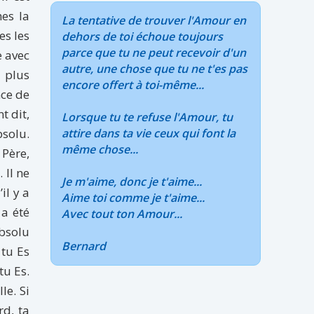
es la
La tentative de trouver l'Amour en
es les
dehors de toi échoue toujours
parce que tu ne peut recevoir d'un
e avec
autre, une chose que tu ne t'es pas
 plus
encore offert à toi-même...
nce de
t dit,
Lorsque tu te refuse l'Amour, tu
bsolu.
attire dans ta vie ceux qui font la
même chose...
 Père,
 Il ne
Je m'aime, donc je t'aime...
il y a
Aime toi comme je t'aime...
a été
Avec tout ton Amour...
Absolu
Bernard
 tu Es
tu Es.
le. Si
rd, ta