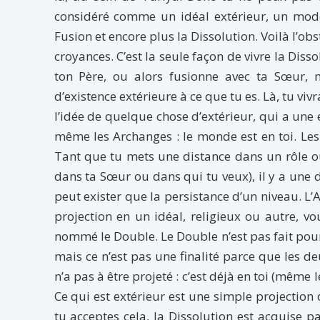
considéré comme un idéal extérieur, un modè
Fusion et encore plus la Dissolution. Voilà l’obs
croyances. C’est la seule façon de vivre la Diss
ton Père, ou alors fusionne avec ta Sœur, 
d’existence extérieure à ce que tu es. Là, tu viv
l’idée de quelque chose d’extérieur, qui a une 
même les Archanges : le monde est en toi. Les 
Tant que tu mets une distance dans un rôle ou 
dans ta Sœur ou dans qui tu veux), il y a une d
peut exister que la persistance d’un niveau. L’A
projection en un idéal, religieux ou autre, 
nommé le Double. Le Double n’est pas fait pour ê
mais ce n’est pas une finalité parce que les de
n’a pas à être projeté : c’est déjà en toi (même l
Ce qui est extérieur est une simple projection d
tu acceptes cela, la Dissolution est acquise pa