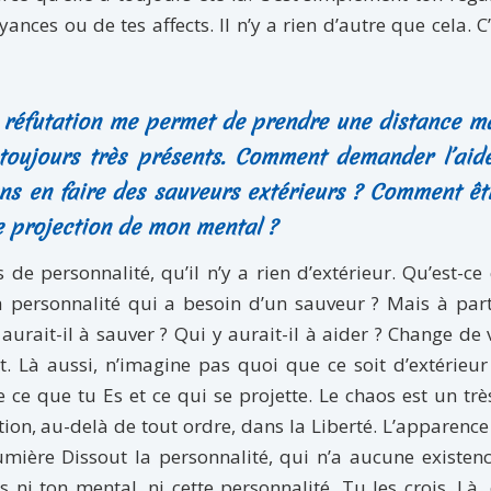
ances ou de tes affects. Il n’y a rien d’autre que cela. C’
a réfutation me permet de prendre une distance ma
 toujours très présents. Comment demander l’aid
ns en faire des sauveurs extérieurs ? Comment êt
 projection de mon mental ?
 de personnalité, qu’il n’y a rien d’extérieur. Qu’est-ce
 la personnalité qui a besoin d’un sauveur ? Mais à par
urait-il à sauver ? Qui y aurait-il à aider ? Change de 
. Là aussi, n’imagine pas quoi que ce soit d’extérieur
 ce que tu Es et ce qui se projette. Le chaos est un tr
ion, au-delà de tout ordre, dans la Liberté. L’apparence
mière Dissout la personnalité, qui n’a aucune existen
ni ton mental, ni cette personnalité. Tu les crois. Là, 