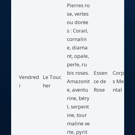
Pierres ro
se, vertes
ou dorée
s : Corail,
cornalin
e, diama
nt, opale,
perle, ru
bis roses.
Essen
Corp
Vendred
Le Touc
Amazonit
ce de
s Me
i
her
e, aventu
Rose
ntal
rine, béry
l, serpent
ine, tour
maline ve
rte, pyrit