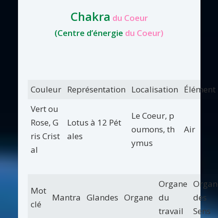
Chakra
du Coeur
(Centre d’énergie
du Coeur)
Couleur
Représentation
Localisation
Élément
Vert ou
Le Coeur, p
Rose, G
Lotus à 12 Pét
oumons, th
Air
ris Crist
ales
ymus
al
Organe
Organ
Mot
Mantra
Glandes
Organe
du
des
clé
travail
Sens