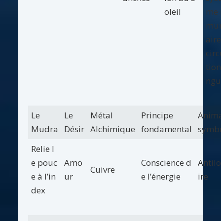
oleil
me 
mun
aire
circ
tion
ngu
Le
Le
Métal
Principe
Anima
Mudra
Désir
Alchimique
fondamental
symbo
Relie l
e pouc
Amo
Conscience d
Antil
Cuivre
e à l’in
ur
e l’énergie
ire
dex