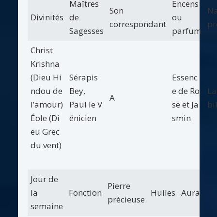
Maîtres
Encens
Son
Na
Divinités
de
ou
correspondant
pr
Sagesses
parfum
Christ
Krishna
(Dieu Hi
Sérapis
Essenc
ndou de
Bey,
e de Ro
La
A
l’amour)
Paul le V
se et Ja
bil
Éole (Di
énicien
smin
eu Grec
du vent)
Jour de
Pierre
la
Fonction
Huiles
Aura
précieuse
semaine