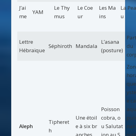
J’ai
Le Thy
Le Coe
Les Ma
La Pe
YAM
me
mus
ur
ins
u
Part
Lettre
L’asana
Séphiroth
Mandala
du
Hébraïque
(posture)
cor
Zon
hor
que
yst
e ca
Poisson
aqu
Une étoil
cobra, o
pu
Tipheret
Aleph
e à six br
u Salutat
nair
h
anches
ion au S
sys