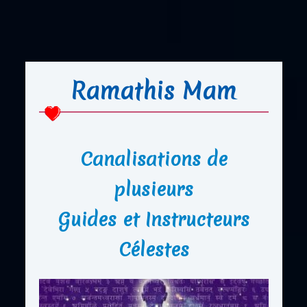
Ramathis Mam
Canalisations de
plusieurs
Guides et Instructeurs
Célestes