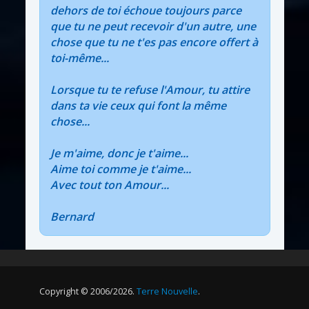
dehors de toi échoue toujours parce
que tu ne peut recevoir d'un autre, une
chose que tu ne t'es pas encore offert à
toi-même...
Lorsque tu te refuse l'Amour, tu attire
dans ta vie ceux qui font la même
chose...
Je m'aime, donc je t'aime...
Aime toi comme je t'aime...
Avec tout ton Amour...
Bernard
Copyright © 2006/2026.
Terre Nouvelle
.