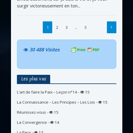
surgir victorieusement en ton...
1
2
3
…
5
30 488 Visites
Les plus vus
L’art de faire la Paix – Leçon n°14
-
15
La Connaissance – Les Principes – Les Lois
-
15
Réunissez-vous
-
15
La Convergence
-
14
La Peur
-
13