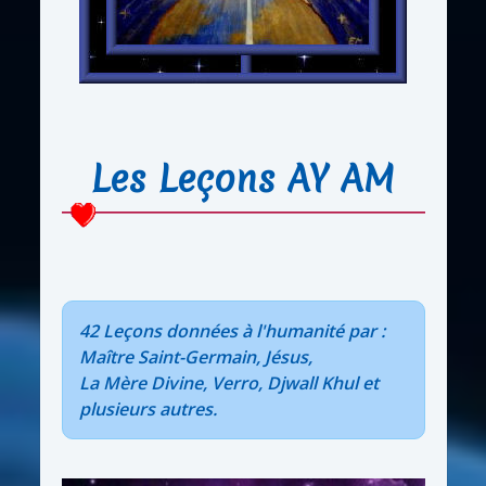
Les Leçons AY AM
42 Leçons données à l'humanité par :
Maître Saint-Germain, Jésus,
La Mère Divine, Verro, Djwall Khul et
plusieurs autres.