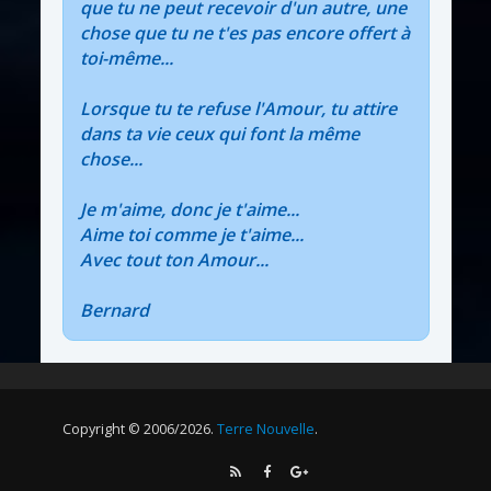
que tu ne peut recevoir d'un autre, une
chose que tu ne t'es pas encore offert à
toi-même...
Lorsque tu te refuse l'Amour, tu attire
dans ta vie ceux qui font la même
chose...
Je m'aime, donc je t'aime...
Aime toi comme je t'aime...
Avec tout ton Amour...
Bernard
Copyright © 2006/2026.
Terre Nouvelle
.