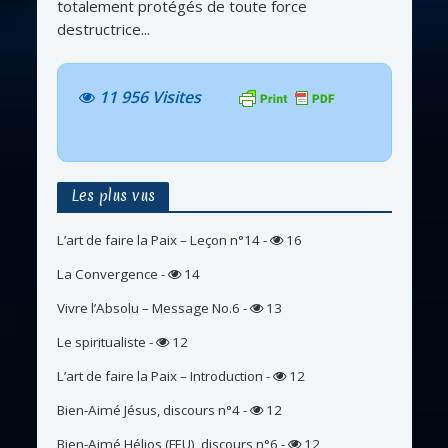
totalement protégés de toute force
destructrice...
11 956 Visites
Les plus vus
L’art de faire la Paix – Leçon n°14
-
16
La Convergence
-
14
Vivre l’Absolu – Message No.6
-
13
Le spiritualiste
-
12
L’art de faire la Paix – Introduction
-
12
Bien-Aimé Jésus, discours n°4
-
12
Bien-Aimé Hélios (FEU), discours n°6
-
12