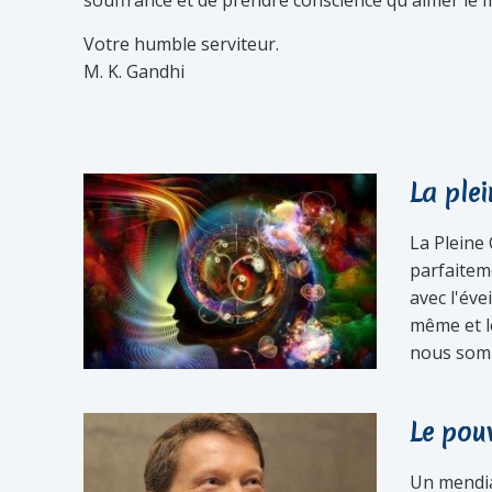
souffrance et de prendre conscience qu'aimer le
Votre humble serviteur.
M. K. Gandhi
La ple
La Pleine
parfaitem
avec l'éve
même et l
nous somm
Le pou
Un mendian