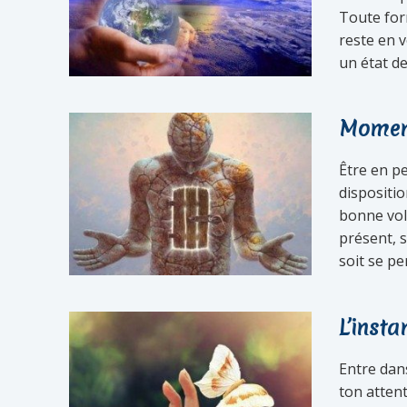
Toute form
reste en v
un état de
Momen
Être en p
dispositi
bonne vol
présent, 
soit se pe
L’insta
Entre dans
ton attent