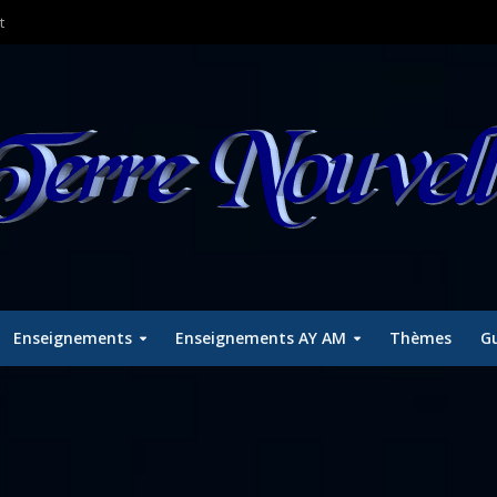
t
Enseignements
Enseignements AY AM
Thèmes
Gu