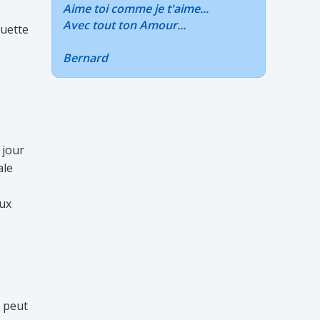
Aime toi comme je t'aime...
Avec tout ton Amour...
quette
Bernard
 jour
ale
eux
 peut