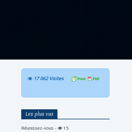
17 062 Visites
Les plus vus
Réunissez-vous
-
15