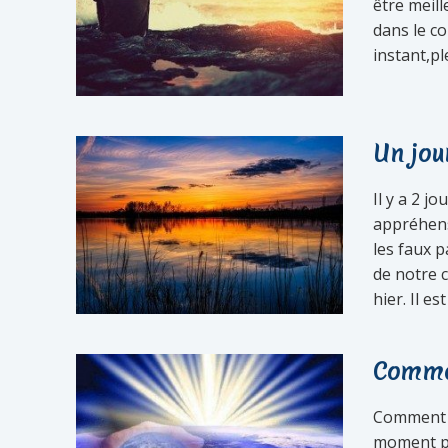
être meil
dans le co
instant,pl
Un jour
Il y a 2 j
appréhensi
les faux p
de notre 
hier. Il e
Commen
Comment a
moment pré