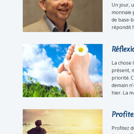
Un jour, 
monnaie p
de base-ba
répondit l
Réflex
La chose 
présent, m
priorité.
demain n'e
hier. La m
Profit
Profitez 