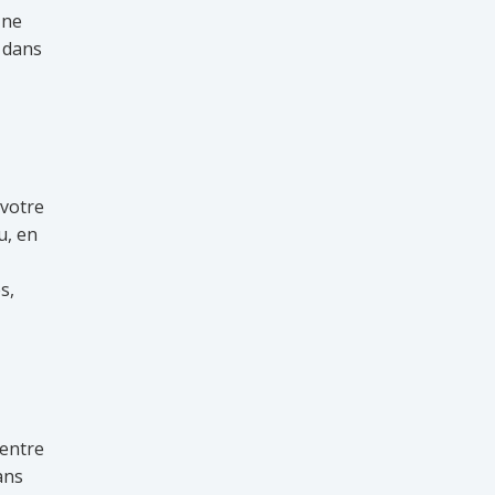
 ne
t dans
 votre
u, en
s,
centre
ans