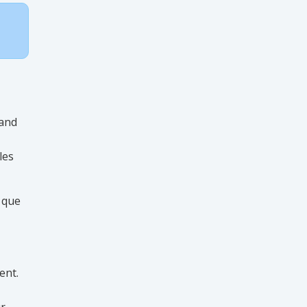
uand
les
s que
ent.