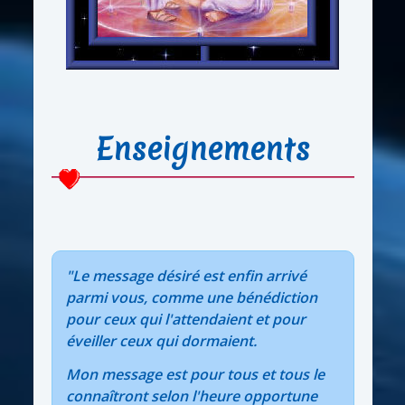
Enseignements
"Le message désiré est enfin arrivé
parmi vous, comme une bénédiction
pour ceux qui l'attendaient et pour
éveiller ceux qui dormaient.
Mon message est pour tous et tous le
connaîtront selon l'heure opportune