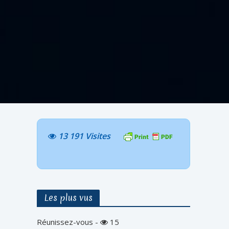
13 191 Visites
Les plus vus
Réunissez-vous
-
15