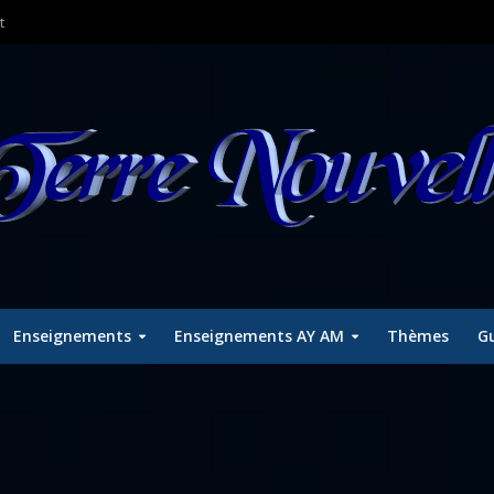
t
Enseignements
Enseignements AY AM
Thèmes
Gu