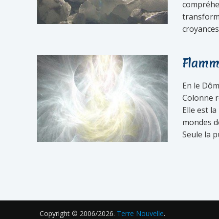
compréhens
transformé
croyances
Flamm
En le Dôm
Colonne re
Elle est l
mondes de 
Seule la p
Copyright © 2006/2026.
Terre Nouvelle
.