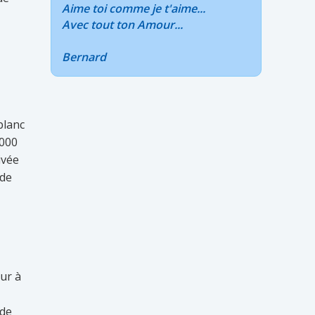
Aime toi comme je t'aime...
Avec tout ton Amour...
Bernard
blanc
1000
ivée
 de
our à
 de