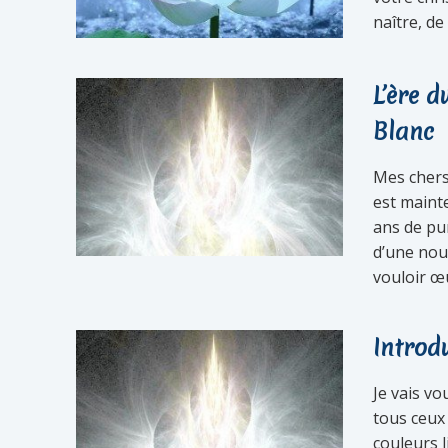
naître, de
L’ère 
Blanc
Mes chers
est maint
ans de pur
d’une nou
vouloir œu
Introd
Je vais vo
tous ceux 
couleurs l