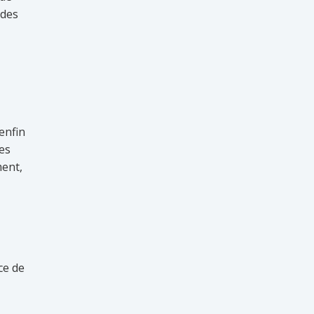
 des
 enfin
ies
ment,
ce de