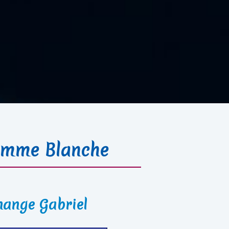
amme Blanche
hange Gabriel