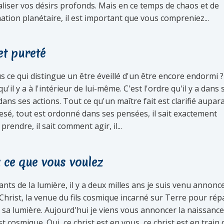
aliser vos désirs profonds. Mais en ce temps de chaos et de
tion planétaire, il est important que vous compreniez...
et pureté
 ce qui distingue un être éveillé d'un être encore endormi ?
qu'il y a à l'intérieur de lui-même. C'est l'ordre qu'il y a dans 
ans ses actions. Tout ce qu'un maître fait est clarifié aupar
pesé, tout est ordonné dans ses pensées, il sait exactement
prendre, il sait comment agir, il...
 ce que vous voulez
nts de la lumière, il y a deux milles ans je suis venu annonce
Christ, la venue du fils cosmique incarné sur Terre pour ré
sa lumière. Aujourd'hui je viens vous annoncer la naissance
st cosmique. Oui, ce christ est en vous, ce christ est en train 