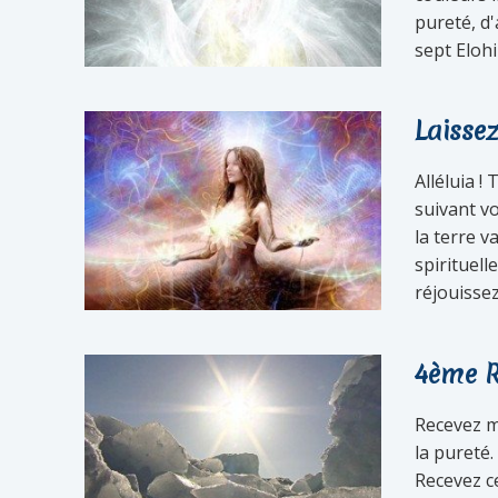
pureté, d'
sept Elohi
Laissez
Alléluia !
suivant vo
la terre v
spirituel
réjouissez
4ème R
Recevez m
la pureté.
Recevez ce