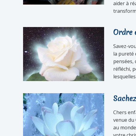
aider à ré
transforma
Ordre 
Savez-vous
la pureté 
pensées, d
réfléchi, 
lesquelles 
Sachez
Chers enfa
venue du 
au monde 
votre chri