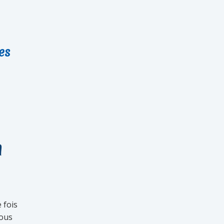
es
d
 fois
vous