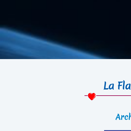
La Fl
Arc