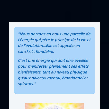
"Nous portons en nous une parcelle de
l'énergie qui gère le principe de la vie et
de l'évolution...Elle est appelée en
sanskrit : Kundalini.
C'est une énergie qui doit être éveillée
pour manifester pleinement ses effets
bienfaisants, tant au niveau physique
qu'aux niveaux mental, émotionnel et
spirituel."