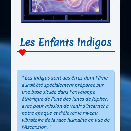
Les Enfants Indigos
" Les Indigos sont des êtres dont l'âme
aurait été spécialement préparée sur
une base située dans l'enveloppe
éthérique de l'une des lunes de Jupiter,
avec pour mission de venir s'incarner à
notre époque et d'élever le niveau
vibratoire de la race humaine en vue de
l'Ascension. "