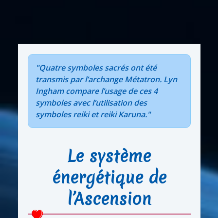
"Quatre symboles sacrés ont été
transmis par l’archange Métatron. Lyn
Ingham compare l’usage de ces 4
symboles avec l’utilisation des
symboles reiki et reiki Karuna."
Le système
énergétique de
l’Ascension