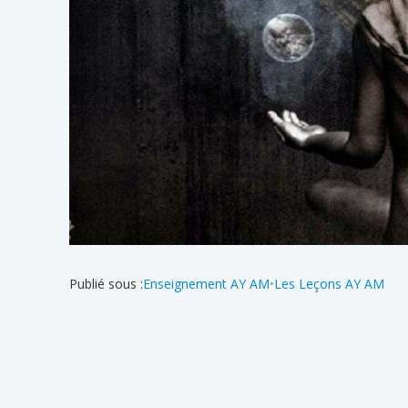
Publié sous :
Enseignement AY AM
•
Les Leçons AY AM