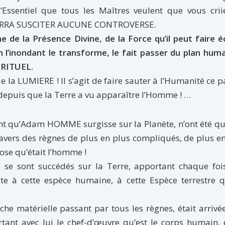
’Essentiel que tous les Maîtres veulent que vous crii
 POURRA SUSCITER AUCUNE CONTROVERSE.
e de la Présence Divine, de la Force qu’il peut faire é
n l’inondant le transforme, le fait passer du plan hum
IRITUEL.
 de la LUMIERE ! Il s’agit de faire sauter à l’Humanité ce p
depuis que la Terre a vu apparaître l’Homme ! …
ant qu’Adam HOMME surgisse sur la Planète, n’ont été q
avers des règnes de plus en plus compliqués, de plus e
hose qu’était l’homme !
l se sont succédés sur la Terre, apportant chaque foi
te à cette espèce humaine, à cette Espèce terrestre q
he matérielle passant par tous les règnes, était arrivé
tant avec lui le chef-d’œuvre qu’est le corps humain, 