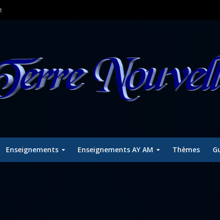
t
Enseignements
Enseignements AY AM
Thèmes
Gu