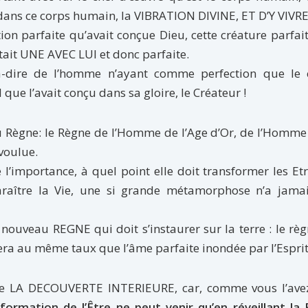
 dans ce corps humain, la VIBRATION DIVINE, ET D’Y VIVRE
ion parfaite qu’avait conçue Dieu, cette créature parfai
était UNE AVEC LUI et donc parfaite.
-à-dire de l’homme n’ayant comme perfection que le 
 que l’avait conçu dans sa gloire, le Créateur !
eau Règne: le Règne de l’Homme de l’Age d’Or, de l’Homm
 voulue.
l’importance, à quel point elle doit transformer les Etr
raître la Vie, une si grande métamorphose n’a jamai
 nouveau REGNE qui doit s’instaurer sur la terre : le rè
ra au même taux que l’âme parfaite inondée par l’Esprit
tame LA DECOUVERTE INTERIEURE, car, comme vous l’ave
formation de l’Être ne peut venir qu’en réveillant la