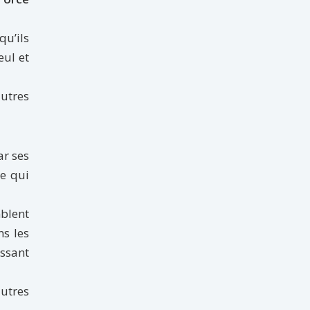
qu’ils
eul et
autres
ar ses
re qui
mblent
ns les
essant
autres