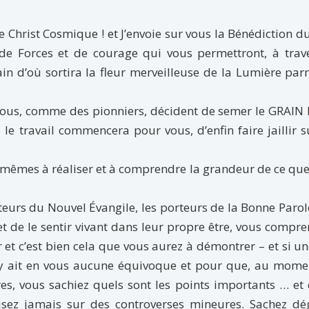
le Christ Cosmique ! et J’envoie sur vous la Bénédiction d
s de Forces et de courage qui vous permettront, à trav
n d’où sortira la fleur merveilleuse de la Lumière par
 tous, comme des pionniers, décident de semer le GRAIN
le travail commencera pour vous, d’enfin faire jaillir s
s-mêmes à réaliser et à comprendre la grandeur de ce qu
teurs du Nouvel Évangile, les porteurs de la Bonne Parol
t de le sentir vivant dans leur propre être, vous compr
t c’est bien cela que vous aurez à démontrer – et si un
l n’y ait en vous aucune équivoque et pour que, au mom
es, vous sachiez quels sont les points importants … et
isez jamais sur des controverses mineures. Sachez dé