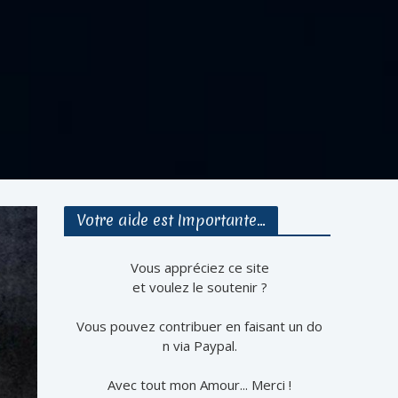
Votre aide est Importante…
Vous appréciez ce site
et voulez le soutenir ?
Vous pouvez contribuer en faisant un do
n via Paypal.
Avec tout mon Amour... Merci !