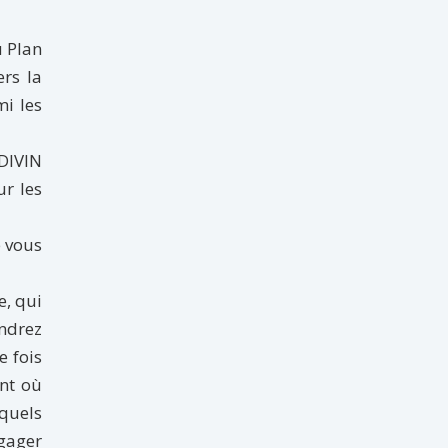
u Plan
ers la
mi les
 DIVIN
ur les
e vous
e, qui
endrez
e fois
ent où
 quels
gager