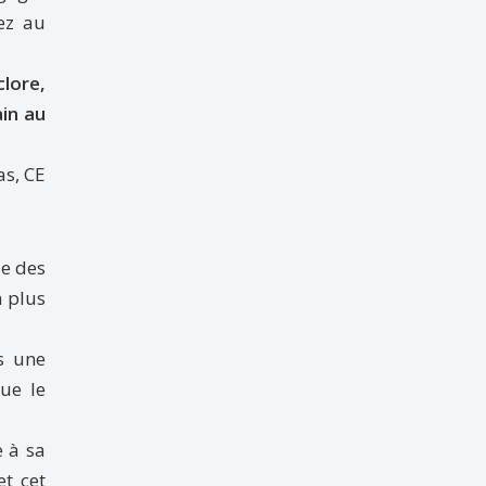
ez au
clore,
ain au
as, CE
ue des
n plus
s une
ue le
e à sa
et cet