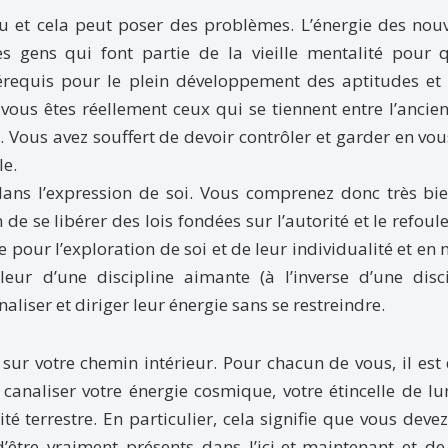
veau et cela peut poser des problèmes. L’énergie des no
s gens qui font partie de la vieille mentalité pour q
prérequis pour le plein développement des aptitudes et
vous êtes réellement ceux qui se tiennent entre l’ancien
 Vous avez souffert de devoir contrôler et garder en vo
le.
dans l’expression de soi. Vous comprenez donc très bi
e se libérer des lois fondées sur l’autorité et le refou
 pour l’exploration de soi et de leur individualité et e
ur d’une discipline aimante (à l’inverse d’une disci
liser et diriger leur énergie sans se restreindre.
sur votre chemin intérieur. Pour chacun de vous, il est
canaliser votre énergie cosmique, votre étincelle de l
ité terrestre. En particulier, cela signifie que vous deve
tre vraiment présents dans l’ici-et-maintenant et de