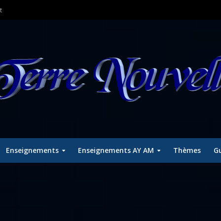
t
Enseignements
Enseignements AY AM
Thèmes
Gu