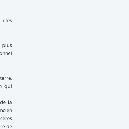
s êtes
u plus
ionnel
terre.
n qui
 de la
ancien
ncères
tre de