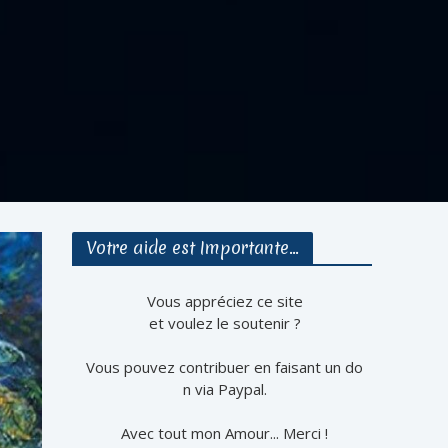
Votre aide est Importante…
Vous appréciez ce site
et voulez le soutenir ?
Vous pouvez contribuer en faisant un do
n via Paypal.
Avec tout mon Amour... Merci !