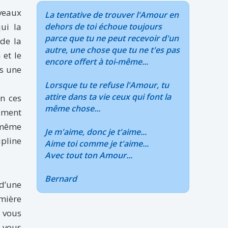
uveaux
La tentative de trouver l'Amour en
ui la
dehors de toi échoue toujours
parce que tu ne peut recevoir d'un
 de la
autre, une chose que tu ne t'es pas
 et le
encore offert à toi-même...
us une
Lorsque tu te refuse l'Amour, tu
attire dans ta vie ceux qui font la
en ces
même chose...
lement
n même
Je m'aime, donc je t'aime...
pline
Aime toi comme je t'aime...
Avec tout ton Amour...
Bernard
 d’une
umière
z vous
 vous