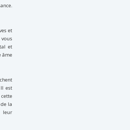
iance.
ves et
, vous
al et
re âme
achent
Il est
 cette
 de la
 leur