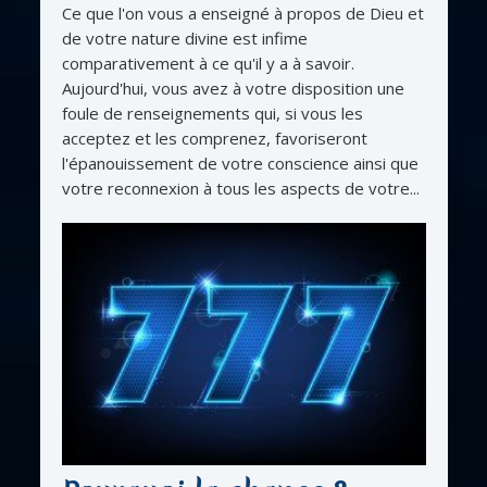
Ce que l'on vous a enseigné à propos de Dieu et
de votre nature divine est infime
comparativement à ce qu'il y a à savoir.
Aujourd'hui, vous avez à votre disposition une
foule de renseignements qui, si vous les
acceptez et les comprenez, favoriseront
l'épanouissement de votre conscience ainsi que
votre reconnexion à tous les aspects de votre...