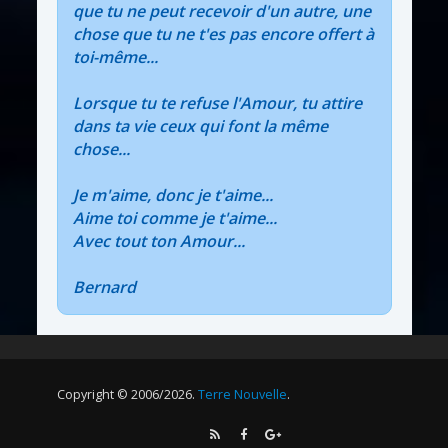
que tu ne peut recevoir d'un autre, une
chose que tu ne t'es pas encore offert à
toi-même...
Lorsque tu te refuse l'Amour, tu attire
dans ta vie ceux qui font la même
chose...
Je m'aime, donc je t'aime...
Aime toi comme je t'aime...
Avec tout ton Amour...
Bernard
Copyright © 2006/2026.
Terre Nouvelle
.