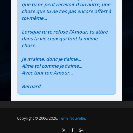
que tu ne peut recevoir d'un autre, une
chose que tu ne t'es pas encore offert à
toi-même...
Lorsque tu te refuse l'Amour, tu attire
dans ta vie ceux qui font la même
chose...
Je m'aime, donc je t'aime...
Aime toi comme je t'aime...
Avec tout ton Amour...
Bernard
Copyright © 2006/2026.
Terre Nouvelle
.