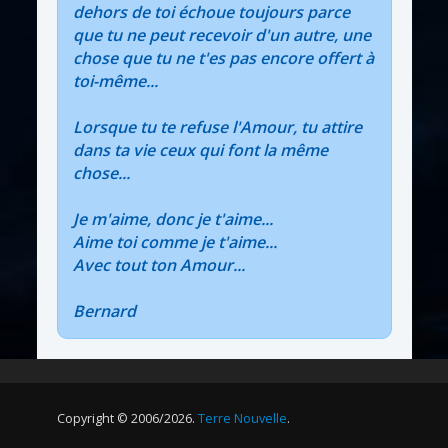
dehors de toi échoue toujours parce
que tu ne peut recevoir d'un autre, une
chose que tu ne t'es pas encore offert à
toi-même...
Lorsque tu te refuse l'Amour, tu attire
dans ta vie ceux qui font la même
chose...
Je m'aime, donc je t'aime...
Aime toi comme je t'aime...
Avec tout ton Amour...
Bernard
Copyright © 2006/2026.
Terre Nouvelle
.