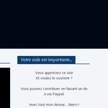
Votre aide est Importante…
Vous appréciez ce site
et voulez le soutenir ?
Vous pouvez contribuer en faisant un do
n via Paypal.
Avec tout mon Amour... Merci !