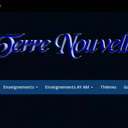
t
Enseignements
Enseignements AY AM
Thèmes
Gu