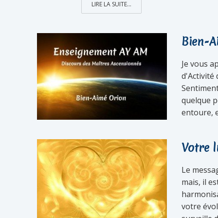
LIRE LA SUITE...
Bien-A
Je vous a
d'Activité
Sentiment
quelque p
entoure, e
Votre l
Le messag
mais, il e
harmonisa
votre évol