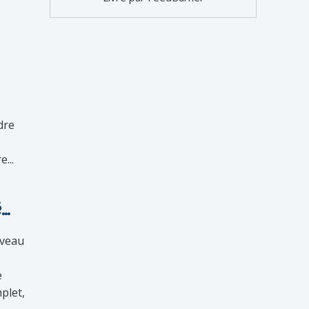
dre
...
é…
uveau
e
plet,