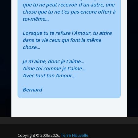
que tu ne peut recevoir d'un autre, une
chose que tu ne t'es pas encore offert à
toi-même...
Lorsque tu te refuse l'Amour, tu attire
dans ta vie ceux qui font la même
chose...
Je m'aime, donc je t'aime...
Aime toi comme je t'aime...
Avec tout ton Amour...
Bernard
Copyright © 2006/2026.
Terre Nouvelle
.