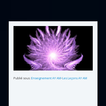
Publié sous :
Enseignement AY AM
•
Les Leçons AY AM