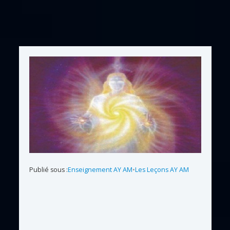
Publié sous :
Enseignement AY AM
•
Les Leçons AY AM