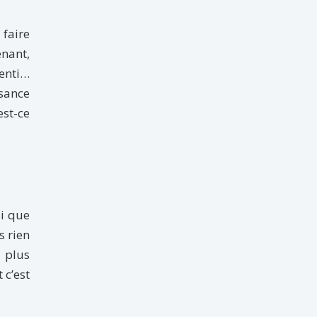
 faire
nant,
senti…
sance
st-ce
si que
 rien
 plus
 c’est