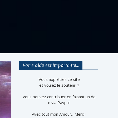
Votre aide est Importante…
Vous appréciez ce site
et voulez le soutenir ?
Vous pouvez contribuer en faisant un do
n via Paypal.
Avec tout mon Amour... Merci !