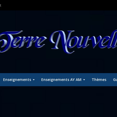
t
Enseignements
Enseignements AY AM
Thèmes
Gu