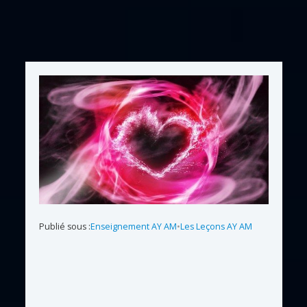
Publié sous :
Enseignement AY AM
•
Les Leçons AY AM