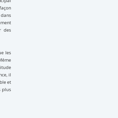
ncipal
 façon
, dans
lement
r des
ue les
! Même
litude
ce, il
ble et
s plus