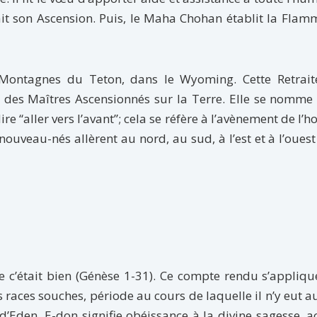
fait son Ascension. Puis, le Maha Chohan établit la Fla
 Montagnes du Teton, dans le Wyoming. Cette Retrait
 des Maîtres Ascensionnés sur la Terre. Elle se nomme
ire “aller vers l’avant”; cela se réfère à l’avènement de l
nouveau-nés allèrent au nord, au sud, à l’est et à l’oues
que c’était bien (Génèse 1-31). Ce compte rendu s’appliq
 races souches, période au cours de laquelle il n’y eut 
d’Eden. E-don signifie obéissance à la divine sagesse, ac