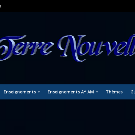
t
Enseignements
Enseignements AY AM
Thèmes
Gu