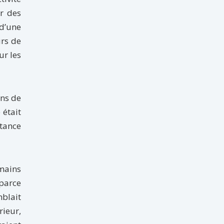
er des
 d’une
urs de
ur les
ons de
 était
tance
 mains
 parce
mblait
rieur,