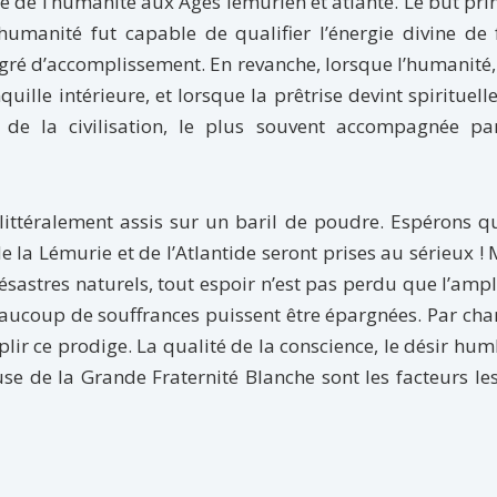
ire de l’humanité aux Ages lémurien et atlante. Le but pri
humanité fut capable de qualifier l’énergie divine de
 degré d’accomplissement. En revanche, lorsque l’humanité
quille intérieure, et lorsque la prêtrise devint spirituel
e de la civilisation, le plus souvent accompagnée pa
littéralement assis sur un baril de poudre. Espérons q
 de la Lémurie et de l’Atlantide seront prises au sérieux 
ésastres naturels, tout espoir n’est pas perdu que l’amp
aucoup de souffrances puissent être épargnées. Par chan
r ce prodige. La qualité de la conscience, le désir hum
use de la Grande Fraternité Blanche sont les facteurs le