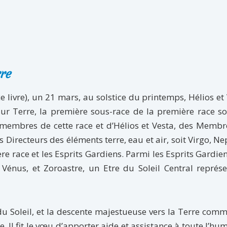
re
ce livre), un 21 mars, au solstice du printemps, Hélios et
sur Terre, la première sous-race de la première race s
 membres de cette race et d’Hélios et Vesta, des Memb
Directeurs des éléments terre, eau et air, soit Virgo, N
e race et les Esprits Gardiens. Parmi les Esprits Gardiens
énus, et Zoroastre, un Etre du Soleil Central représe
u Soleil, et la descente majestueuse vers la Terre com
. Il fit le vœu d’apporter aide et assistance à toute l’hu