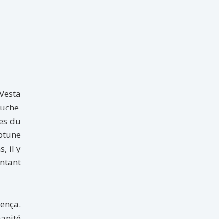
 Vesta
ouche.
res du
eptune
, il y
ntant
mença.
manité