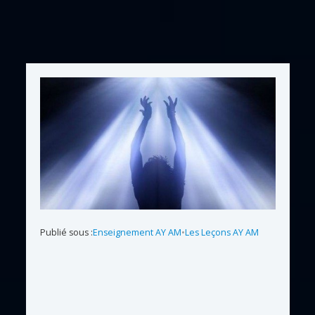
Publié sous :
Enseignement AY AM
•
Les Leçons AY AM