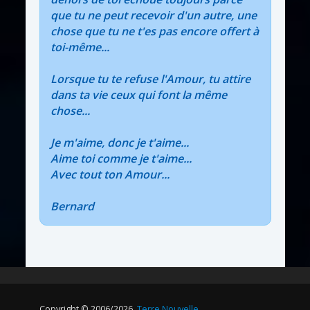
que tu ne peut recevoir d'un autre, une
chose que tu ne t'es pas encore offert à
toi-même...
Lorsque tu te refuse l'Amour, tu attire
dans ta vie ceux qui font la même
chose...
Je m'aime, donc je t'aime...
Aime toi comme je t'aime...
Avec tout ton Amour...
Bernard
Copyright © 2006/2026.
Terre Nouvelle
.