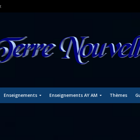
t
Enseignements
Enseignements AY AM
Thèmes
Gu