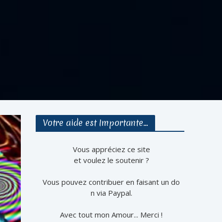
Votre aide est Importante…
Vous appréciez ce site
et voulez le soutenir ?
Vous pouvez contribuer en faisant un do
n via Paypal.
Avec tout mon Amour... Merci !