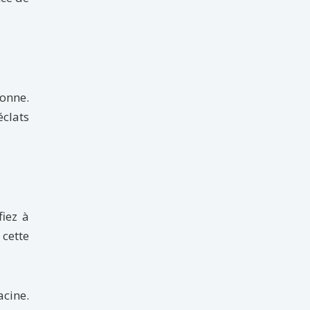
ronne.
éclats
iez à
cette
acine.