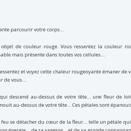
lante parcourir votre corps…
 objet de couleur rouge. Vous ressentez la couleur ro
ssable mais présente dans toutes vos cellules…
Ressentez et voyez cette chaleur rougeoyante émaner de
ur de vous…
s qui descend au-dessus de votre tête… une fleur de lo
anouit au-dessus de votre tête… Ces pétales sont épanou
 feu se détacher du cœur de la fleur… telle un pétale qui
e son énergie… de sa sagesse… et de sa grande connaissa