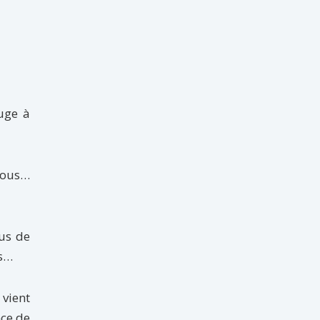
uge à
 vous…
tus de
is…
 vient
nce de