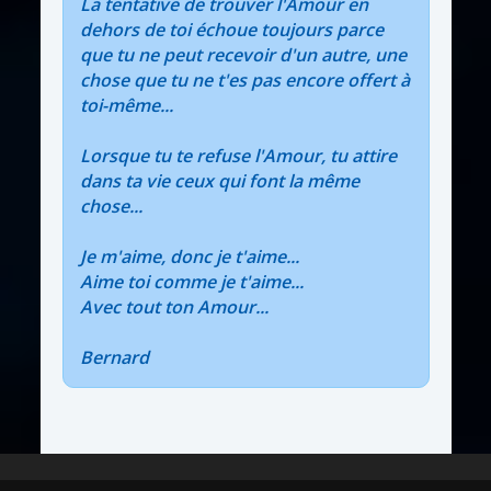
La tentative de trouver l'Amour en
dehors de toi échoue toujours parce
que tu ne peut recevoir d'un autre, une
chose que tu ne t'es pas encore offert à
toi-même...
Lorsque tu te refuse l'Amour, tu attire
dans ta vie ceux qui font la même
chose...
Je m'aime, donc je t'aime...
Aime toi comme je t'aime...
Avec tout ton Amour...
Bernard