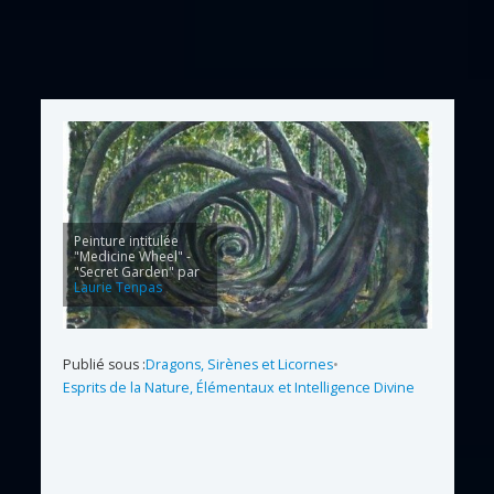
Peinture intitulée
"Medicine Wheel" -
"Secret Garden" par
Laurie Tenpas
Publié sous :
Dragons, Sirènes et Licornes
•
Esprits de la Nature, Élémentaux et Intelligence Divine