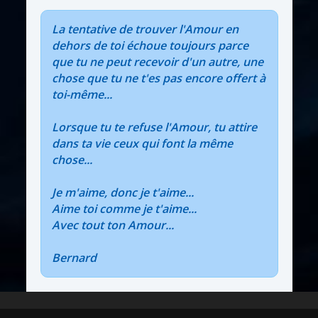
La tentative de trouver l'Amour en
dehors de toi échoue toujours parce
que tu ne peut recevoir d'un autre, une
chose que tu ne t'es pas encore offert à
toi-même...
Lorsque tu te refuse l'Amour, tu attire
dans ta vie ceux qui font la même
chose...
Je m'aime, donc je t'aime...
Aime toi comme je t'aime...
Avec tout ton Amour...
Bernard