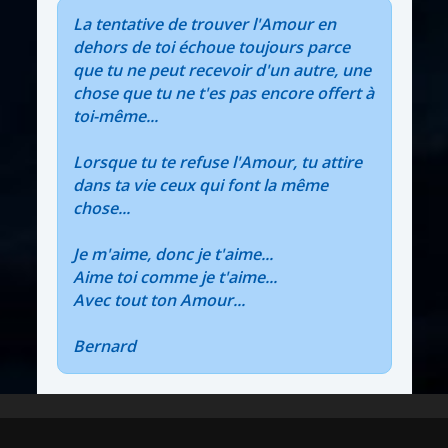
La tentative de trouver l'Amour en
dehors de toi échoue toujours parce
que tu ne peut recevoir d'un autre, une
chose que tu ne t'es pas encore offert à
toi-même...
Lorsque tu te refuse l'Amour, tu attire
dans ta vie ceux qui font la même
chose...
Je m'aime, donc je t'aime...
Aime toi comme je t'aime...
Avec tout ton Amour...
Bernard