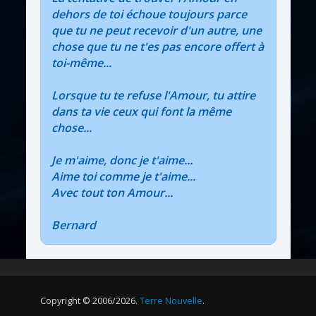
dehors de toi échoue toujours parce
que tu ne peut recevoir d'un autre, une
chose que tu ne t'es pas encore offert à
toi-même...
Lorsque tu te refuse l'Amour, tu attire
dans ta vie ceux qui font la même
chose...
Je m'aime, donc je t'aime...
Aime toi comme je t'aime...
Avec tout ton Amour...
Bernard
Copyright © 2006/2026.
Terre Nouvelle
.