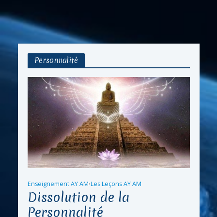
Personnalité
Enseignement AY AM
Les Leçons AY AM
•
Dissolution de la
Personnalité