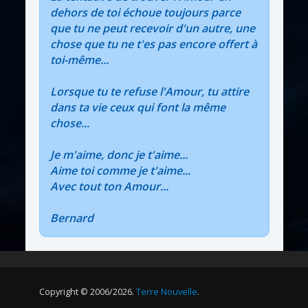
dehors de toi échoue toujours parce
que tu ne peut recevoir d'un autre, une
chose que tu ne t'es pas encore offert à
toi-même...
Lorsque tu te refuse l'Amour, tu attire
dans ta vie ceux qui font la même
chose...
Je m'aime, donc je t'aime...
Aime toi comme je t'aime...
Avec tout ton Amour...
Bernard
Copyright © 2006/2026.
Terre Nouvelle
.