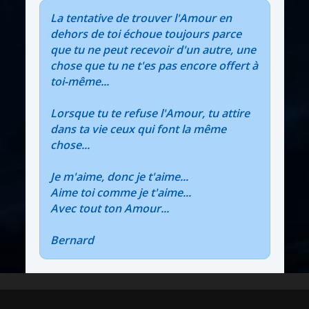
La tentative de trouver l'Amour en
dehors de toi échoue toujours parce
que tu ne peut recevoir d'un autre, une
chose que tu ne t'es pas encore offert à
toi-même...
Lorsque tu te refuse l'Amour, tu attire
dans ta vie ceux qui font la même
chose...
Je m'aime, donc je t'aime...
Aime toi comme je t'aime...
Avec tout ton Amour...
Bernard