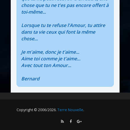
chose que tu ne t'es pas encore offert à
toi-même...
Lorsque tu te refuse l'Amour, tu attire
dans ta vie ceux qui font la même
chose...
Je m'aime, donc je t'aime...
Aime toi comme je t'aime...
Avec tout ton Amour...
Bernard
Copyright © 2006/2026.
Terre Nouvelle
.