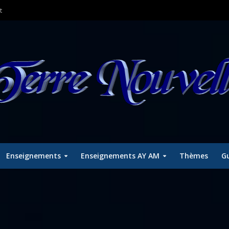
t
Enseignements
Enseignements AY AM
Thèmes
Gu