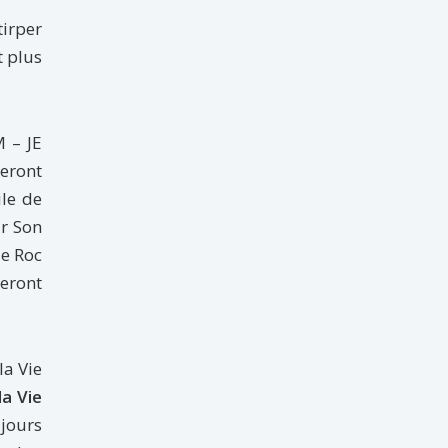
tirper
t plus
 – JE
seront
ile de
ar Son
le Roc
eront
la Vie
la Vie
jours