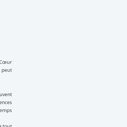
e Cœur
e peut
euvent
ences
 temps
e tout