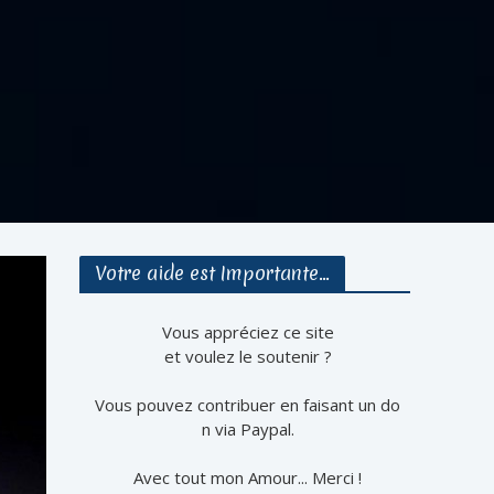
Votre aide est Importante…
Vous appréciez ce site
et voulez le soutenir ?
Vous pouvez contribuer en faisant un do
n via Paypal.
Avec tout mon Amour... Merci !