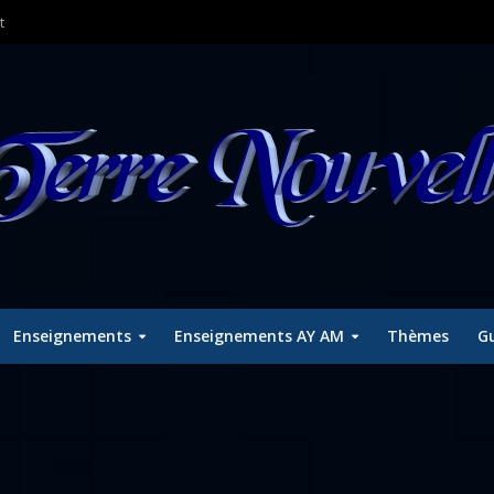
t
Enseignements
Enseignements AY AM
Thèmes
Gu