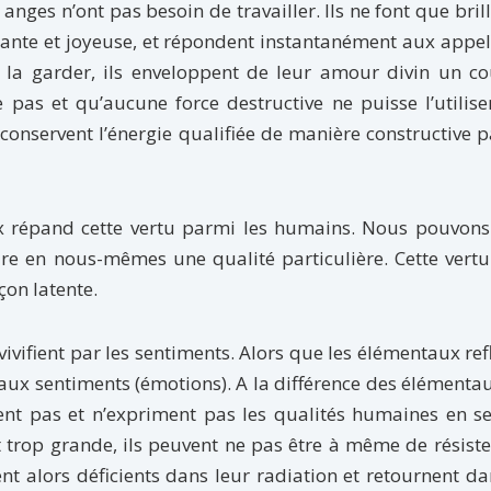
anges n’ont pas besoin de travailler. Ils ne font que brille
ntante et joyeuse, et répondent instantanément aux appel
ur la garder, ils enveloppent de leur amour divin un c
 pas et qu’aucune force destructive ne puisse l’utilise
onservent l’énergie qualifiée de manière constructive p
ux répand cette vertu parmi les humains. Nous pouvons
e en nous-mêmes une qualité particulière. Cette vertu
çon latente.
vivifient par les sentiments. Alors que les élémentaux ref
ux sentiments (émotions). A la différence des élémentau
 pas et n’expriment pas les qualités humaines en se
 trop grande, ils peuvent ne pas être à même de résiste
ent alors déficients dans leur radiation et retournent d