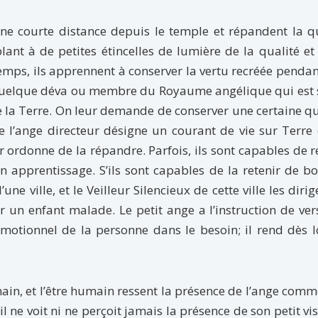
une courte distance depuis le temple et répandent la q
lant à de petites étincelles de lumière de la qualité et
temps, ils apprennent à conserver la vertu recréée penda
à quelque déva ou membre du Royaume angélique qui est 
e la Terre. On leur demande de conserver une certaine qu
 l’ange directeur désigne un courant de vie sur Terre
ur ordonne de la répandre. Parfois, ils sont capables de r
en apprentissage. S’ils sont capables de la retenir de b
e ville, et le Veilleur Silencieux de cette ville les dirig
 un enfant malade. Le petit ange a l’instruction de ver
motionnel de la personne dans le besoin; il rend dès l
umain, et l’être humain ressent la présence de l’ange com
 ne voit ni ne perçoit jamais la présence de son petit vis