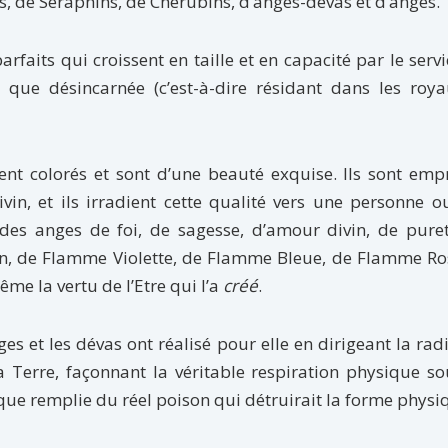
 de Séraphins, de Chérubins, d’anges-dévas et d’anges.
faits qui croissent en taille et en capacité par le servic
e que désincarnée (c’est-à-dire résidant dans les roy
t colorés et sont d’une beauté exquise. Ils sont empr
ivin, et ils irradient cette qualité vers une personne 
 des anges de foi, de sagesse, d’amour divin, de pure
tion, de Flamme Violette, de Flamme Bleue, de Flamme R
me la vertu de l’Etre qui l’a
créé
.
es et les dévas ont réalisé pour elle en dirigeant la rad
a Terre, façonnant la véritable respiration physique so
que remplie du réel poison qui détruirait la forme physi