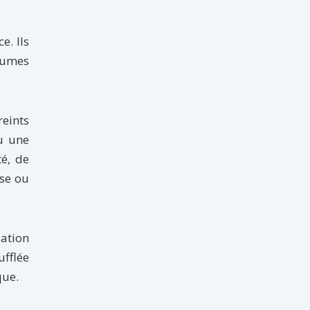
e. Ils
aumes
eints
ou une
té, de
ose ou
iation
ufflée
que.