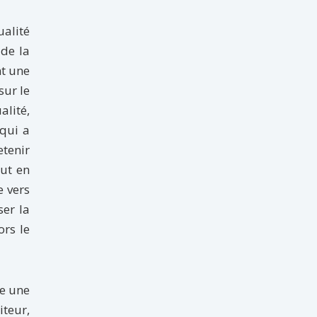
ualité
 de la
nt une
sur le
alité,
 qui a
etenir
out en
e vers
ser la
ors le
me une
iteur,