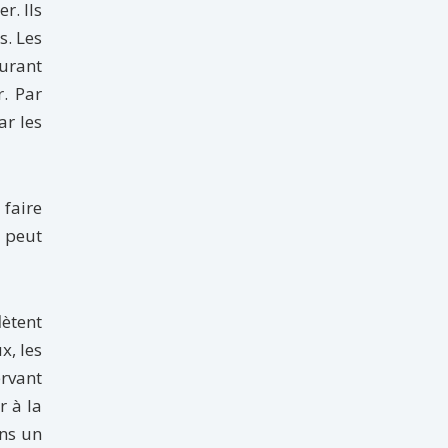
r. Ils
s. Les
ourant
r. Par
ar les
 faire
 peut
lètent
x, les
rvant
r à la
ans un