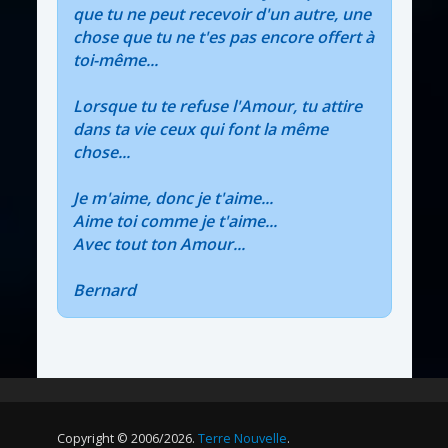
que tu ne peut recevoir d'un autre, une
chose que tu ne t'es pas encore offert à
toi-même...
Lorsque tu te refuse l'Amour, tu attire
dans ta vie ceux qui font la même
chose...
Je m'aime, donc je t'aime...
Aime toi comme je t'aime...
Avec tout ton Amour...
Bernard
Copyright © 2006/2026.
Terre Nouvelle
.