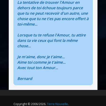
La tentative de trouver l'Amour en
dehors de toi échoue toujours parce
que tu ne peut recevoir d'un autre, une
chose que tu ne t'es pas encore offert à
toi-même...
Lorsque tu te refuse l'Amour, tu attire
dans ta vie ceux qui font la même
chose...
Je m'aime, donc je t'aime...
Aime toi comme je t'aime...
Avec tout ton Amour...
Bernard
Copyright © 2006/2026.
Terre Nouvelle
.