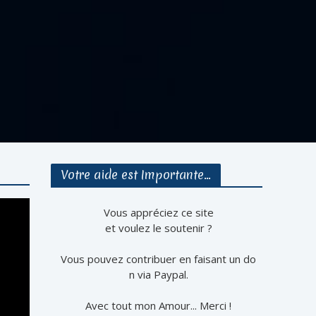
Votre aide est Importante…
Vous appréciez ce site
et voulez le soutenir ?
Vous pouvez contribuer en faisant un do
n via Paypal.
Avec tout mon Amour... Merci !