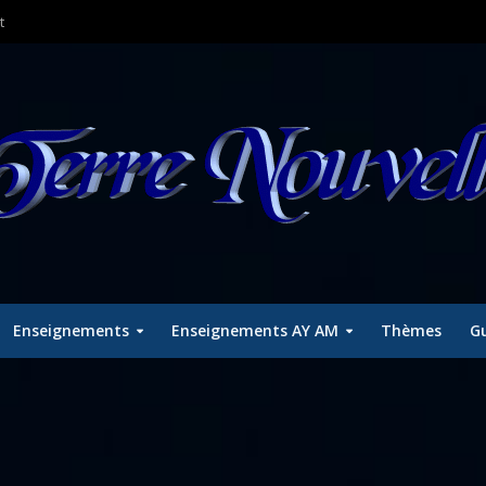
t
Enseignements
Enseignements AY AM
Thèmes
Gu