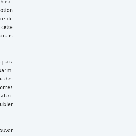
chose.
motion
ire de
 cette
jamais
e paix
parmi
re des
nommez
tal ou
oubler
rouver