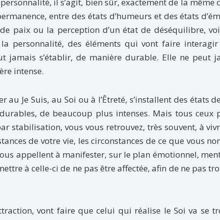
 personnalité, il s’agit, bien sûr, exactement de la même 
n permanence, entre des états d’humeurs et des états d’é
 de paix ou la perception d’un état de déséquilibre, vo
 la personnalité, des éléments qui vont faire interagir
ut jamais s’établir, de manière durable. Elle ne peut 
ère intense.
au Je Suis, au Soi ou à l’Êtreté, s’installent des états d
 durables, de beaucoup plus intenses. Mais tous ceux 
ar stabilisation, vous vous retrouvez, très souvent, à viv
nstances de votre vie, les circonstances de ce que vous 
vous appellent à manifester, sur le plan émotionnel, men
mettre à celle-ci de ne pas être affectée, afin de ne pas tr
attraction, vont faire que celui qui réalise le Soi va se t