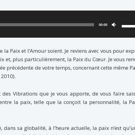
Utili
00:00
les
flèch
haut/
la Paix et l’Amour soient. Je reviens avec vous pour ex
pour
 et, plus particulièrement, la Paix du Cœur. Je vous ren
augm
année précédente de votre temps, concernant cette même P
ou
2010).
dimin
le
 des Vibrations que je vous apporte, de vous faire sais
volu
 entre la paix, telle que la conçoit la personnalité, la P
dans sa globalité, à l’heure actuelle, la paix n’est qu’u