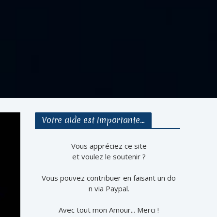
Votre aide est Importante…
Vous appréciez ce site
et voulez le soutenir ?
Vous pouvez contribuer en faisant un do
n via Paypal.
Avec tout mon Amour... Merci !