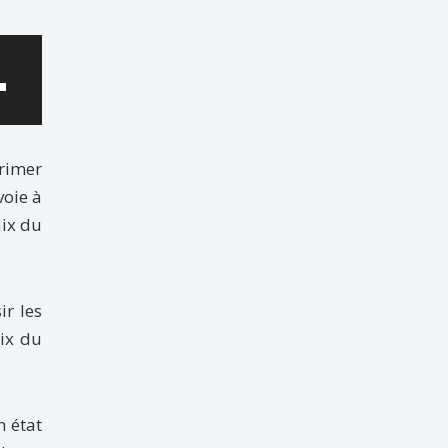
sez
es
bas
primer
voie à
enter
aix du
uer
ir les
me.
aix du
n état