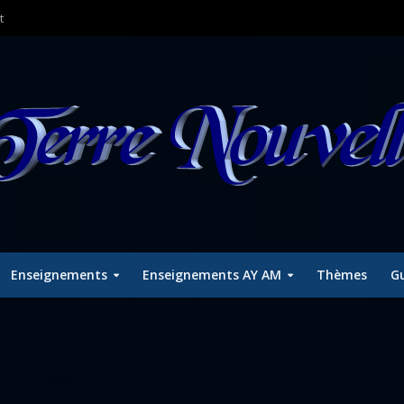
t
Enseignements
Enseignements AY AM
Thèmes
Gu